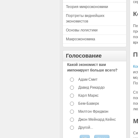
се
Теория микроэкономики
К
Портреты виднейших
экономистов
Пе
Основы логистики
пр
по
Макроэкономика
вр
П
Голосование
Какой экономист вам
Ко
импонирует больше всего?
ис
мо
Адам Смит
По
Давид Рикардо
Сп
Карл Маркс
по
Бем-Баверк
по
лю
Милтон Фридмэн
Джон Мейнард Кейнс
М
Другой...
Си