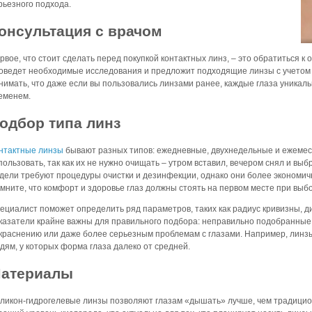
рьезного подхода.
онсультация с врачом
рвое, что стоит сделать перед покупкой контактных линз, – это обратиться к ок
оведет необходимые исследования и предложит подходящие линзы с учетом
нимать, что даже если вы пользовались линзами ранее, каждые глаза уникаль
еменем.
одбор типа линз
нтактные линзы
бывают разных типов: ежедневные, двухнедельные и ежеме
пользовать, так как их не нужно очищать – утром вставил, вечером снял и в
дели требуют процедуры очистки и дезинфекции, однако они более экономич
мните, что комфорт и здоровье глаз должны стоять на первом месте при выбо
ециалист поможет определить ряд параметров, таких как радиус кривизны, д
казатели крайне важны для правильного подбора: неправильно подобранные 
краснению или даже более серьезным проблемам с глазами. Например, линзы
дям, у которых форма глаза далеко от средней.
атериалы
ликон-гидрогелевые линзы позволяют глазам «дышать» лучше, чем традици