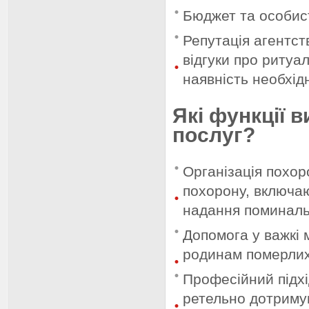
Бюджет та особисті
Репутація агентст
відгуки про ритуал
наявність необхідн
Які функції 
послуг?
Організація похор
похорону, включаю
надання поминаль
Допомога у важкі 
родинам померлих
Професійний підхі
ретельно дотриму