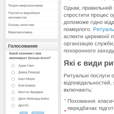
Теория микроэкономики
Однак, правильний 
Портреты виднейших
спростити процес ор
экономистов
допоможе гідно від
Основы логистики
померлого.
Ритуаль
Макроэкономика
аспекти церемонії 
організацію служби
Голосование
похоронного заходу
Какой экономист вам
импонирует больше всего?
Які є види р
Адам Смит
Давид Рикардо
Ритуальні послуги 
Карл Маркс
відповідальностей, 
Бем-Баверк
включають:
Милтон Фридмэн
Джон Мейнард Кейнс
Поховання: класи
Другой...
передбачає підгот