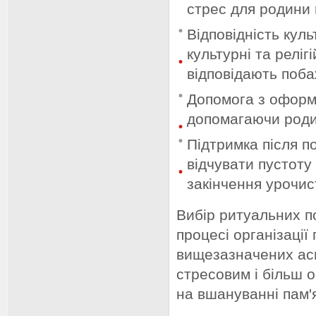
стрес для родини
Відповідність кул
культурні та реліг
відповідають поб
Допомога з оформ
допомагаючи роди
Підтримка після п
відчувати пустоту 
закінчення урочи
Вибір ритуальних п
процесі організаці
вищезазначених ас
стресовим і більш 
на вшануванні пам'я