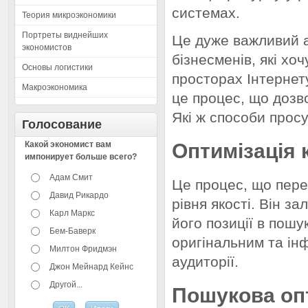
системах.
Теория микроэкономики
Портреты виднейших
Це дуже важливий а
экономистов
бізнесменів, які хоч
Основы логистики
просторах Інтернет
Макроэкономика
це процес, що дозво
Які ж способи прос
Голосование
Какой экономист вам
Оптимізація 
импонирует больше всего?
Адам Смит
Це процес, що пере
Давид Рикардо
рівня якості. Він з
Карл Маркс
його позиції в пош
Бем-Баверк
оригінальним та ін
Милтон Фридмэн
аудиторії.
Джон Мейнард Кейнс
Другой...
Пошукова оп