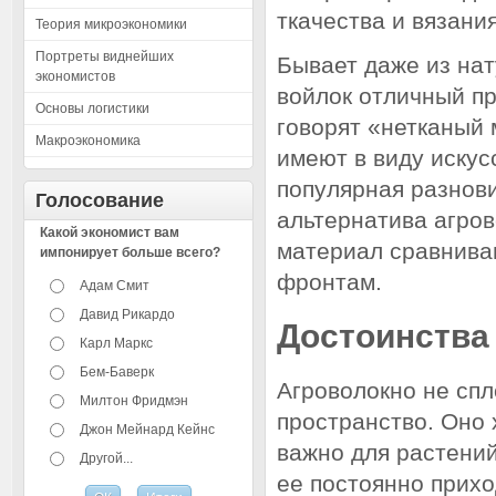
ткачества и вязания
Теория микроэкономики
Портреты виднейших
Бывает даже из на
экономистов
войлок отличный пр
Основы логистики
говорят «нетканый
Макроэкономика
имеют в виду искус
популярная разно
Голосование
альтернатива агро
Какой экономист вам
материал сравниваю
импонирует больше всего?
фронтам.
Адам Смит
Давид Рикардо
Достоинства
Карл Маркс
Бем-Баверк
Агроволокно не сп
Милтон Фридмэн
пространство. Оно 
Джон Мейнард Кейнс
важно для растений
Другой...
ее постоянно прихо