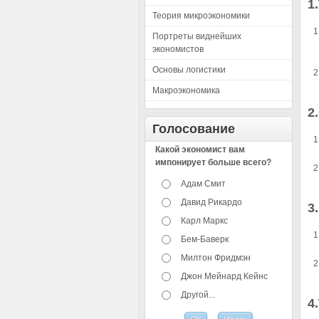
1
Теория микроэкономики
Портреты виднейших
экономистов
Основы логистики
Макроэкономика
2
Голосование
Какой экономист вам
импонирует больше всего?
Адам Смит
Давид Рикардо
3
Карл Маркс
Бем-Баверк
Милтон Фридмэн
Джон Мейнард Кейнс
Другой...
4