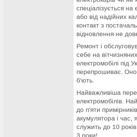
спеціалізується на
або від надійних ка
контакт з постачаль
відновлення не дов
Ремонт і обслугову
себе на вітчизняни
електромобілі під У
перепрошиває. Онов
б'ють.
Найважливіша пере
електромобілів. На
до п'яти примірникі
акумулятора і час, 
служить до 10 років
3 роки!