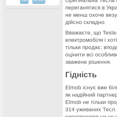
Оригінальна Тесла 
переганятися в Укр
не менш охоче везу
дійсно складно.
Вважаєте, що Tesla
електромобіля і хо
тільки продає: впо
оцінити всі особлив
зважене рішення.
Гідність
Elmob існує вже біл
як надійний партнер
Elmob не тільки про
314 уживаних Тесл.
електрокарів чи не 