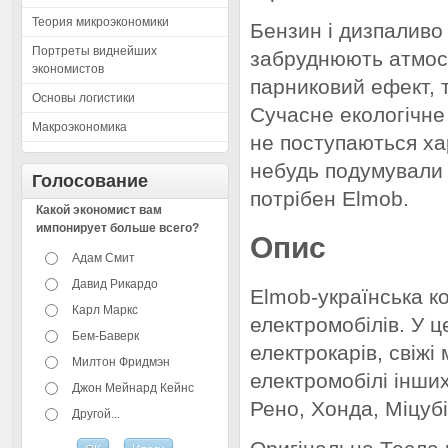
Теория микроэкономики
Бензин і дизпаливо
Портреты виднейших
забруднюють атмос
экономистов
парниковий ефект, 
Основы логистики
Сучасне екологічне
Макроэкономика
не поступаються ха
небудь подумували 
Голосование
потрібен Elmob.
Какой экономист вам
импонирует больше всего?
Опис
Адам Смит
Давид Рикардо
Elmob-українська к
Карл Маркс
електромобілів. У ц
Бем-Баверк
електрокарів, свіжі
Милтон Фридмэн
електромобілі інши
Джон Мейнард Кейнс
Рено, Хонда, Міцубіш
Другой...