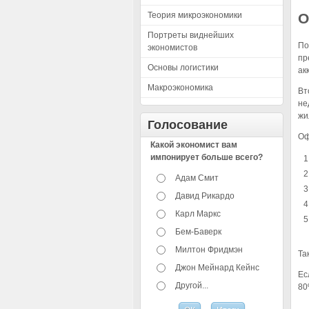
Теория микроэкономики
О
Портреты виднейших
По
экономистов
пр
Основы логистики
ак
Макроэкономика
Вт
не
жи
Голосование
Оф
Какой экономист вам
импонирует больше всего?
Адам Смит
Давид Рикардо
Карл Маркс
Бем-Баверк
Милтон Фридмэн
Та
Джон Мейнард Кейнс
Ес
Другой...
80