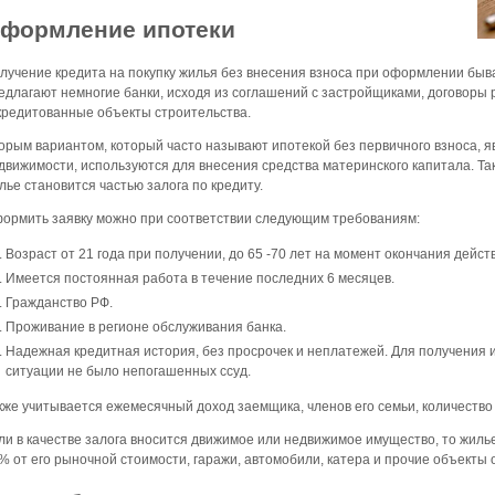
формление ипотеки
лучение кредита на покупку жилья без внесения взноса при оформлении быва
едлагают немногие банки, исходя из соглашений с застройщиками, договоры
кредитованные объекты строительства.
орым вариантом, который часто называют ипотекой без первичного взноса, я
движимости, используются для внесения средства материнского капитала. Та
лье становится частью залога по кредиту.
ормить заявку можно при соответствии следующим требованиям:
Возраст от 21 года при получении, до 65 -70 лет на момент окончания дейст
Имеется постоянная работа в течение последних 6 месяцев.
Гражданство РФ.
Проживание в регионе обслуживания банка.
Надежная кредитная история, без просрочек и неплатежей. Для получения 
ситуации не было непогашенных ссуд.
кже учитывается ежемесячный доход заемщика, членов его семьи, количество
ли в качестве залога вносится движимое или недвижимое имущество, то жиль
% от его рыночной стоимости, гаражи, автомобили, катера и прочие объекты о