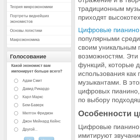
Теория микроэкономики
традиционным муз
Портреты виднейших
приходят высокоте
экономистов
Цифровые пианино
Основы логистики
популярными среди
Макроэкономика
своим уникальным 
возможностям. Эти
Голосование
функций, которые 
Какой экономист вам
импонирует больше всего?
использования как
Адам Смит
музыкантами. В эт
Давид Рикардо
цифровых пианино,
Карл Маркс
по выбору подходя
Бем-Баверк
Особенности 
Милтон Фридмэн
Джон Мейнард Кейнс
Цифровые пианино 
Другой...
имитируют звучани