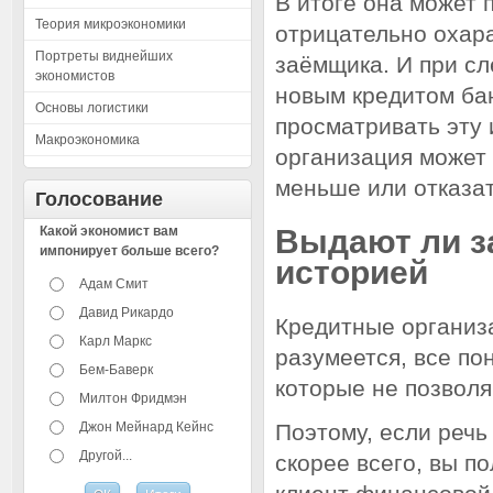
В итоге она может 
Теория микроэкономики
отрицательно охара
Портреты виднейших
заёмщика. И при с
экономистов
новым кредитом бан
Основы логистики
просматривать эту
Макроэкономика
организация может
меньше или отказат
Голосование
Какой экономист вам
Выдают ли з
импонирует больше всего?
историей
Адам Смит
Давид Рикардо
Кредитные организа
Карл Маркс
разумеется, все по
Бем-Баверк
которые не позвол
Милтон Фридмэн
Джон Мейнард Кейнс
Поэтому, если речь
Другой...
скорее всего, вы п