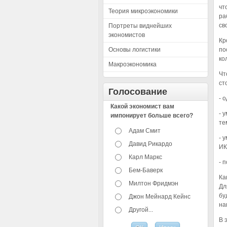
чт
Теория микроэкономики
ра
св
Портреты виднейших
экономистов
Кр
Основы логистики
по
ко
Макроэкономика
Чт
ст
Голосование
- 
Какой экономист вам
- 
импонирует больше всего?
те
Адам Смит
- 
Давид Рикардо
ИК
Карл Маркс
- 
Бем-Баверк
Ка
Милтон Фридмэн
Дл
бу
Джон Мейнард Кейнс
на
Другой...
В 