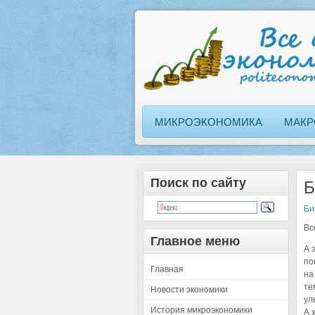
МИКРОЭКОНОМИКА
МАКР
Поиск по сайту
Б
Би
Вс
Главное меню
А 
по
Главная
на
те
Новости экономики
ул
История микроэкономики
А 