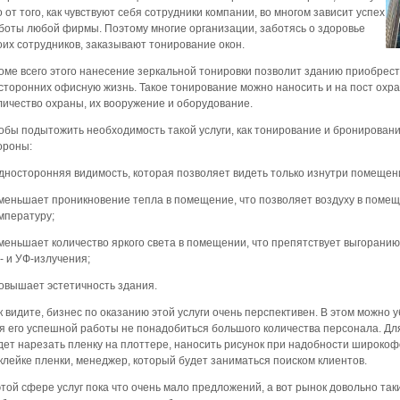
о от того, как чувствуют себя сотрудники компании, во многом зависит успех
боты любой фирмы. Поэтому многие организации, заботясь о здоровье
оих сотрудников, заказывают тонирование окон.
оме всего этого нанесение зеркальной тонировки позволит зданию приобрест
сторонних офисную жизнь. Такое тонирование можно наносить и на пост охра
личество охраны, их вооружение и оборудование.
обы подытожить необходимость такой услуги, как тонирование и бронирован
ороны:
односторонняя видимость, которая позволяет видеть только изнутри помещен
уменьшает проникновение тепла в помещение, что позволяет воздуху в поме
мпературу;
уменьшает количество яркого света в помещении, что препятствует выгоран
- и УФ-излучения;
повышает эстетичность здания.
к видите, бизнес по оказанию этой услуги очень перспективен. В этом можно
я его успешной работы не понадобиться большого количества персонала. Для
дет нарезать пленку на плоттере, наносить рисунок при надобности широк
клейке пленки, менеджер, который будет заниматься поиском клиентов.
этой сфере услуг пока что очень мало предложений, а вот рынок довольно так