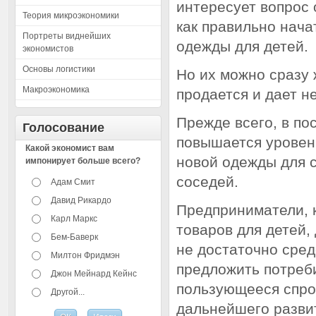
интересует вопрос 
Теория микроэкономики
как правильно нач
Портреты виднейших
одежды для детей.
экономистов
Основы логистики
Но их можно сразу 
Макроэкономика
продается и дает н
Прежде всего, в по
Голосование
повышается уровен
Какой экономист вам
новой одежды для с
импонирует больше всего?
соседей.
Адам Смит
Давид Рикардо
Предприниматели, 
Карл Маркс
товаров для детей,
Бем-Баверк
не достаточно сред
Милтон Фридмэн
предложить потреби
Джон Мейнард Кейнс
пользующееся спрос
Другой...
дальнейшего разви