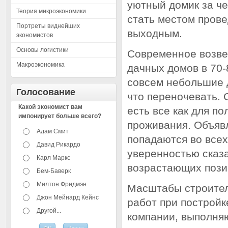
уютный домик за че
Теория микроэкономики
стать местом прове
Портреты виднейших
выходным.
экономистов
Основы логистики
Современное возве
Макроэкономика
дачных домов в 70-
совсем небольшие д
Голосование
что переночевать. 
Какой экономист вам
есть все как для по
импонирует больше всего?
проживания. Объяв
Адам Смит
попадаются во все
Давид Рикардо
уверенностью сказа
Карл Маркс
возрастающих пози
Бем-Баверк
Милтон Фридмэн
Масштабы строител
Джон Мейнард Кейнс
работ при постройк
Другой...
компании, выполняю