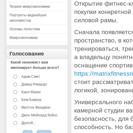
Открытие фитнес-кл
Теория микроэкономики
покупки конкретной
Портреты виднейших
силовой рамы.
экономистов
Основы логистики
Сначала появляется
Макроэкономика
пространство, в ко
тренироваться, тре
Голосование
а владельцу понятн
Какой экономист вам
оснащение спортив
импонирует больше всего?
https://matrixfitnes
Адам Смит
стоит рассматривать
Давид Рикардо
логикой, зонирован
Карл Маркс
Бем-Баверк
Универсального наб
Милтон Фридмэн
камерной студии ва
Джон Мейнард Кейнс
безопасность, для
Другой...
способность. Но ба