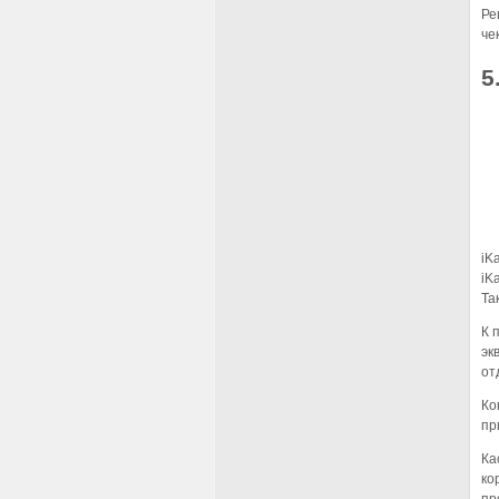
Ре
че
5
iK
iK
Та
К 
эк
от
Ко
пр
Ка
ко