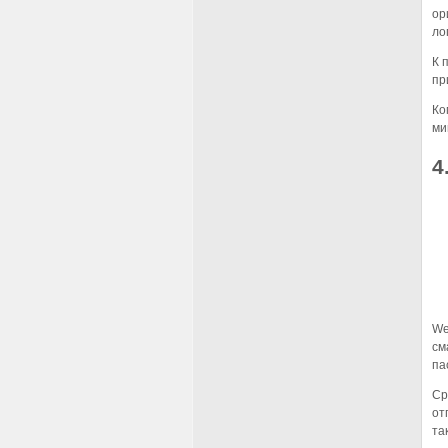
ор
ло
К 
пр
Ко
ми
4
We
см
па
Ср
от
та