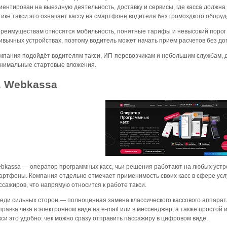
иентирован на выездную деятельность, доставку и сервисы, где касса должна 
гике такси это означает кассу на смартфоне водителя без громоздкого обору
преимуществам относятся мобильность, понятные тарифы и невысокий порог 
ивычных устройствах, поэтому водитель может начать прием расчетов без до
мпания подойдёт водителям такси, ИП-перевозчикам и небольшим службам, 
нимальные стартовые вложения.
. Webkassa
bkassa — оператор программных касс, чьи решения работают на любых устро
артфоны. Компания отдельно отмечает применимость своих касс в сфере усл
ссажиров, что напрямую относится к работе такси.
еди сильных сторон — полноценная замена классического кассового аппарата
правка чека в электронном виде на e-mail или в мессенджер, а также просто
кси это удобно: чек можно сразу отправить пассажиру в цифровом виде.