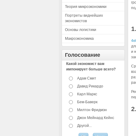
гр
Теория микроэкономики
по
Портреты виднейших
экономистов
1
Основы логистики
Макроэкономика
4e
дл
и 
Голосование
за
Какой экономист вам
Ср
импонирует больше всего?
вз
ра
Адам Смит
ра
Давид Рикардо
Ре
Карл Маркс
пе
Бем-Баверк
2
Милтон Фридмэн
Джон Мейнард Кейнс
Другой...