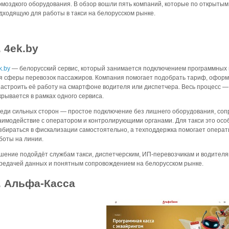
омоздкого оборудования. В обзор вошли пять компаний, которые по открытым
дходящую для работы в такси на белорусском рынке.
. 4ek.by
k.by
— белорусский сервис, который занимается подключением программных и 
я сферы перевозок пассажиров. Компания помогает подобрать тариф, оформи
настроить её работу на смартфоне водителя или диспетчера. Весь процесс —
крывается в рамках одного сервиса.
еди сильных сторон — простое подключение без лишнего оборудования, сопр
аимодействие с оператором и контролирующими органами. Для такси это осо
збираться в фискализации самостоятельно, а техподдержка помогает операт
боты на линии.
шение подойдёт службам такси, диспетчерским, ИП-перевозчикам и водителя
редачей данных и понятным сопровождением на белорусском рынке.
. Альфа-Касса