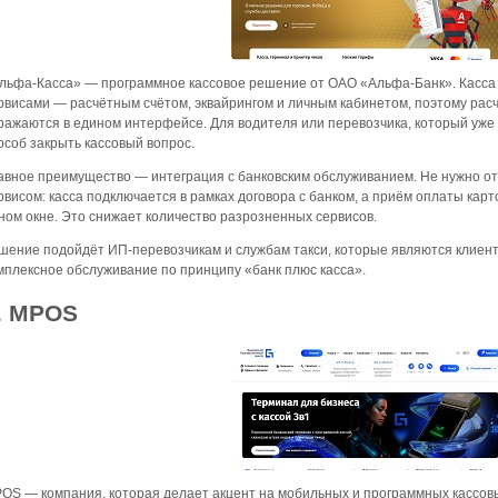
льфа-Касса» — программное кассовое решение от ОАО «Альфа-Банк». Касса р
рвисами — расчётным счётом, эквайрингом и личным кабинетом, поэтому рас
ражаются в едином интерфейсе. Для водителя или перевозчика, который уже 
особ закрыть кассовый вопрос.
авное преимущество — интеграция с банковским обслуживанием. Не нужно от
рвисом: касса подключается в рамках договора с банком, а приём оплаты кар
ном окне. Это снижает количество разрозненных сервисов.
шение подойдёт ИП-перевозчикам и службам такси, которые являются клиен
мплексное обслуживание по принципу «банк плюс касса».
. MPOS
OS — компания, которая делает акцент на мобильных и программных кассо