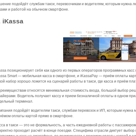
шение подойдёт службам такси, перевозчикам и водителям, которым нужна л
ками и работой на обычном смартфоне.
. iKassa
assa позиционирует себя как одного из первых операторов программных касс 
assa Smart — мобильная касса в смартфоне, и iKassaPay — приём оплаты кар
кой набор хорошо ложится на сценарий работы в такси, где касса и приём пл
преимуществам относятся минимальная стоимость входа, большой выбор реш
вайерами. Водитель получает кассу и прием безналичной оплаты в одном пр
дельный терминал.
мпания подойдёт водителям такси, службам перевозок и ИП, которым нужна 
иёмом оплаты картой прямо в смартфоне.
сса в такси — это не формальность, а часть ежедневной работы с пассажиром:
рректно проходит расчёт в конце поездки. Специфика отрасли диктует выбо