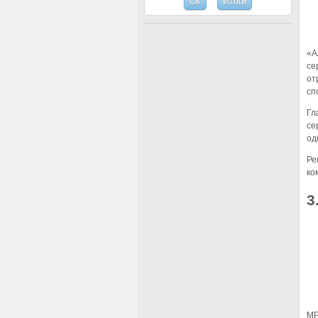
«А
се
от
сп
Гл
се
од
Ре
ко
3
MP