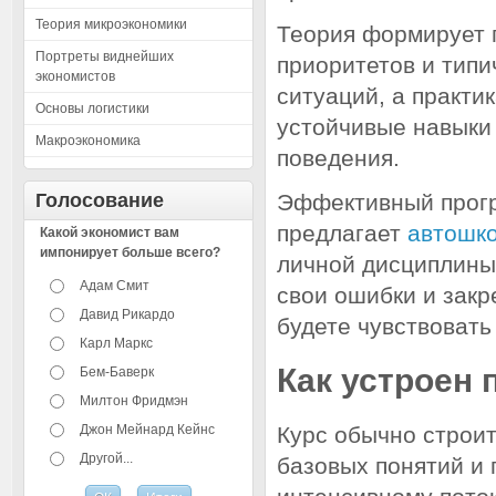
Теория микроэкономики
Теория формирует 
Портреты виднейших
приоритетов и тип
экономистов
ситуаций, а практи
Основы логистики
устойчивые навыки
Макроэкономика
поведения.
Голосование
Эффективный прогре
предлагает
автошк
Какой экономист вам
импонирует больше всего?
личной дисциплины
Адам Смит
свои ошибки и закр
Давид Рикардо
будете чувствовать
Карл Маркс
Как устроен 
Бем-Баверк
Милтон Фридмэн
Джон Мейнард Кейнс
Курс обычно строит
Другой...
базовых понятий и 