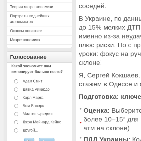
соседей.
Теория микроэкономики
Портреты виднейших
В Украине, по данн
экономистов
до 15% мелких ДТП 
Основы логистики
именно из-за неуда
Макроэкономика
плюс риски. Но с п
уроки: фокус на ру
Голосование
склоне!
Какой экономист вам
импонирует больше всего?
Я, Сергей Кокшаев
Адам Смит
стажем в Одессе и 
Давид Рикардо
Подготовка: ключ
Карл Маркс
Бем-Баверк
Оценка
: Выберите
Милтон Фридмэн
более 10–15° для
Джон Мейнард Кейнс
атм на склоне).
Другой...
ПДД Украины
: К