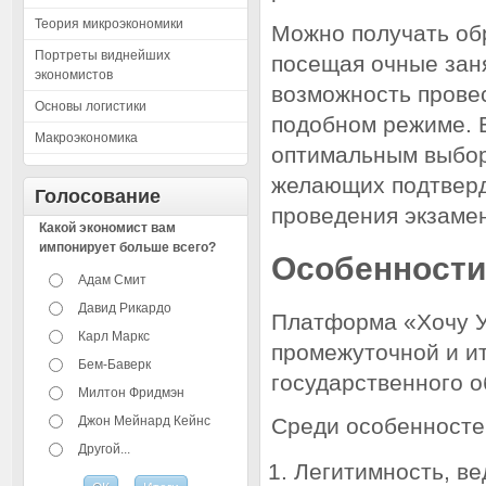
Теория микроэкономики
Можно получать об
Портреты виднейших
посещая очные зан
экономистов
возможность прове
Основы логистики
подобном режиме. 
Макроэкономика
оптимальным выбор
желающих подтверди
Голосование
проведения экзаме
Какой экономист вам
импонирует больше всего?
Особенности
Адам Смит
Давид Рикардо
Платформа «Хочу У
Карл Маркс
промежуточной и и
Бем-Баверк
государственного о
Милтон Фридмэн
Джон Мейнард Кейнс
Среди особенносте
Другой...
Легитимность, ве