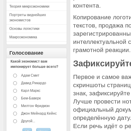
контента.
Теория микроэкономики
Портреты виднейших
Копирование логоти
экономистов
текстов, продажа п
Основы логистики
зарегистрированны
Макроэкономика
интеллектуальной 
грамотной реакции.
Голосование
Зафиксируйт
Какой экономист вам
импонирует больше всего?
Адам Смит
Первое и самое ва
Давид Рикардо
скриншоты страниц,
Карл Маркс
знак, зафиксируйте 
Бем-Баверк
Лучше провести но
Милтон Фридмэн
официальный докум
Джон Мейнард Кейнс
определённую дату
Другой...
Если речь идёт о р