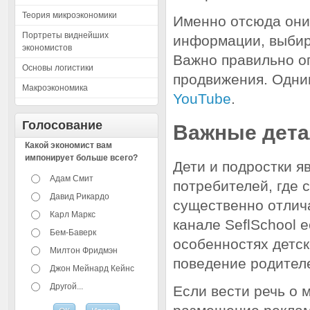
Теория микроэкономики
Именно отсюда они
Портреты виднейших
информации, выбир
экономистов
Важно правильно о
Основы логистики
продвижения. Одни
Макроэкономика
YouTube
.
Голосование
Важные дета
Какой экономист вам
импонирует больше всего?
Дети и подростки я
Адам Смит
потребителей, где 
Давид Рикардо
существенно отлича
Карл Маркс
канале SeflSchool 
Бем-Баверк
особенностях детс
Милтон Фридмэн
поведение родителе
Джон Мейнард Кейнс
Другой...
Если вести речь о 