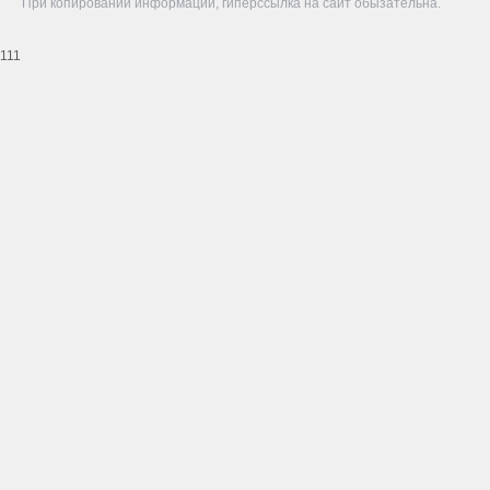
При копировании информации, гиперссылка на сайт обызательна.
111