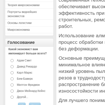
Теория микроэкономики
обеспечивает высок
Портреты виднейших
эффективность при
экономистов
строительных, рем
Основы логистики
работ.
Макроэкономика
Использование алм
процесс обработки
Голосование
без деформации.
Какой экономист вам
импонирует больше всего?
Основные преимуще
Адам Смит
минимальное влиян
Давид Рикардо
низкий уровень пыл
Карл Маркс
резов в труднодост
Бем-Баверк
распространение б
Милтон Фридмэн
износостойкости и
Джон Мейнард Кейнс
Другой...
Для лучшего поним