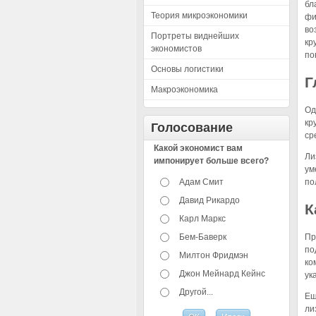
бл
Теория микроэкономики
фи
во
Портреты виднейших
кр
экономистов
по
Основы логистики
Г
Макроэкономика
Од
кр
Голосование
ср
Какой экономист вам
Ли
импонирует больше всего?
ум
Адам Смит
по
Давид Рикардо
К
Карл Маркс
Бем-Баверк
Пр
по
Милтон Фридмэн
ко
Джон Мейнард Кейнс
ук
Другой...
Ещ
ли