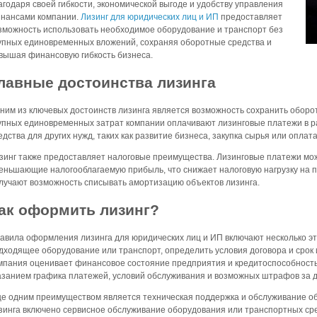
агодаря своей гибкости, экономической выгоде и удобству управления
нансами компании.
Лизинг для юридических лиц и ИП
предоставляет
зможность использовать необходимое оборудование и транспорт без
упных единовременных вложений, сохраняя оборотные средства и
вышая финансовую гибкость бизнеса.
лавные достоинства лизинга
ним из ключевых достоинств лизинга является возможность сохранить оборо
упных единовременных затрат компании оплачивают лизинговые платежи в ра
едства для других нужд, таких как развитие бизнеса, закупка сырья или оплат
зинг также предоставляет налоговые преимущества. Лизинговые платежи мож
еньшающие налогооблагаемую прибыль, что снижает налоговую нагрузку на п
лучают возможность списывать амортизацию объектов лизинга.
ак оформить лизинг?
авила оформления лизинга для юридических лиц и ИП включают несколько э
дходящее оборудование или транспорт, определить условия договора и срок 
мпания оценивает финансовое состояние предприятия и кредитоспособность,
азанием графика платежей, условий обслуживания и возможных штрафов за 
е одним преимуществом является техническая поддержка и обслуживание объ
зинга включено сервисное обслуживание оборудования или транспортных сре