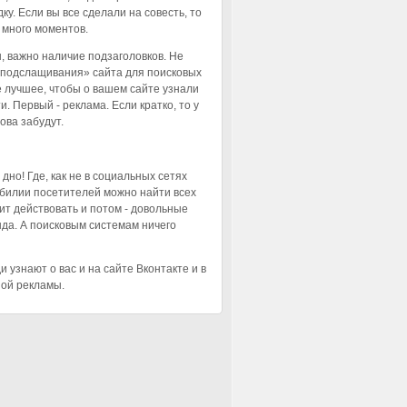
ку. Если вы все сделали на совесть, то
 много моментов.
, важно наличие подзаголовков. Не
 «подслащивания» сайта для поисковых
е лучшее, чтобы о вашем сайте узнали
и. Первый - реклама. Если кратко, то у
нова забудут.
дно! Где, как не в социальных сетях
зобилии посетителей можно найти всех
жит действовать и потом - довольные
да. А поисковым системам ничего
.
 узнают о вас и на сайте Вконтакте и в
ной рекламы.