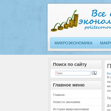
МИКРОЭКОНОМИКА
МАКР
Поиск по сайту
П
Би
В 
пр
Главное меню
же
за
Главная
Пр
Новости экономики
Дл
История микроэкономики
оп