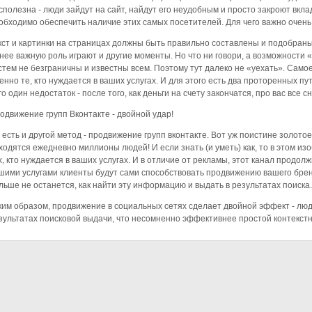
сполезна - люди зайдут на сайт, найдут его неудобным и просто закроют вклад
обходимо обеспечить наличие этих самых посетителей. Для чего важно очень
кст и картинки на страницах должны быть правильно составлены и подобраны
нее важную роль играют и другие моменты. Но что ни говори, а возможности
стем не безграничны и известны всем. Поэтому тут далеко не «уехать». Само
енно те, кто нуждается в ваших услугах. И для этого есть два проторенных пут
го один недостаток - после того, как деньги на счету закончатся, про вас все с
одвижение групп Вконтакте - двойной удар!
 есть и другой метод - продвижение групп вконтакте. Вот уж поистине золотое 
ходятся ежедневно миллионы людей! И если знать (и уметь) как, то в этом и
х, кто нуждается в ваших услугах. И в отличие от рекламы, этот канал продол
шими услугами клиенты будут сами способствовать продвижению вашего брен
льше не останется, как найти эту информацию и выдать в результатах поиска
ким образом, продвижение в социальных сетях сделает двойной эффект - люди
зультатах поисковой выдачи, что несомненно эффективнее простой контекст