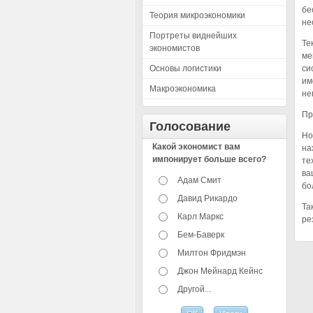
бе
Теория микроэкономики
не
Портреты виднейших
Те
экономистов
ме
Основы логистики
си
им
Макроэкономика
не
Пр
Голосование
Но
Какой экономист вам
на
импонирует больше всего?
те
ва
Адам Смит
бо
Давид Рикардо
Та
Карл Маркс
ре
Бем-Баверк
Милтон Фридмэн
Джон Мейнард Кейнс
Другой...