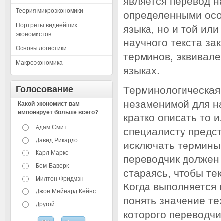
является перевод н
Теория микроэкономики
определенными осо
Портреты виднейших
языка, но и той ил
экономистов
научного текста з
Основы логистики
терминов, эквивале
Макроэкономика
языках.
Голосование
Терминологическая
незаменимой для на
Какой экономист вам
импонирует больше всего?
кратко описать то 
Адам Смит
специалисту предс
Давид Рикардо
исключать термины 
Карл Маркс
переводчик должен
Бем-Баверк
стараясь, чтобы те
Милтон Фридмэн
Когда выполняется 
Джон Мейнард Кейнс
понять значение те
Другой...
которого переводчи