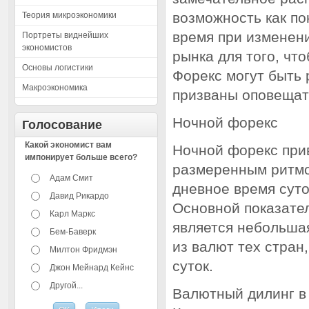
возможность как по
Теория микроэкономики
время при изменени
Портреты виднейших
экономистов
рынка для того, чт
Основы логистики
Форекс могут быть
Макроэкономика
призваны оповещат
Ночной форекс
Голосование
Какой экономист вам
Ночной форекс при
импонирует больше всего?
размеренным ритмом
Адам Смит
дневное время суто
Давид Рикардо
Основной показател
Карл Маркс
является небольша
Бем-Баверк
из валют тех стран
Милтон Фридмэн
суток.
Джон Мейнард Кейнс
Другой...
Валютный дилинг в