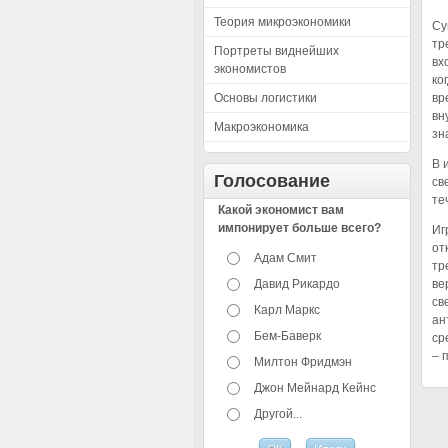
Теория микроэкономики
Су
тр
Портреты виднейших
вх
экономистов
ко
Основы логистики
вр
вн
Макроэкономика
зн
В 
Голосование
св
те
Какой экономист вам
импонирует больше всего?
Иг
от
Адам Смит
тр
Давид Рикардо
ве
св
Карл Маркс
ан
Бем-Баверк
ср
– 
Милтон Фридмэн
Джон Мейнард Кейнс
Другой...