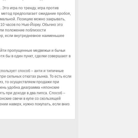
 Это игра по тренду, игра против
й метод предполагает ожидание пробоя,
имальной. Позицию можно закрывать,
10 часов по Нью-Йорку. Обычно это
сли положение поблизости
ер, если внутредневное наименьшее
найти пропущенные медвежьи и бычьи
тя бы в один пункт, сделки совершают в
спользует способ – анти и типичные
ри сильных откатах рынка. То есть если
низ, то осуществляем продажи при
чень удобна диаграмма «японские
ь при доходе в два пипса. Способ –
нские свечи в купе со скользящей
нии наверх, нужно покупать, если вниз