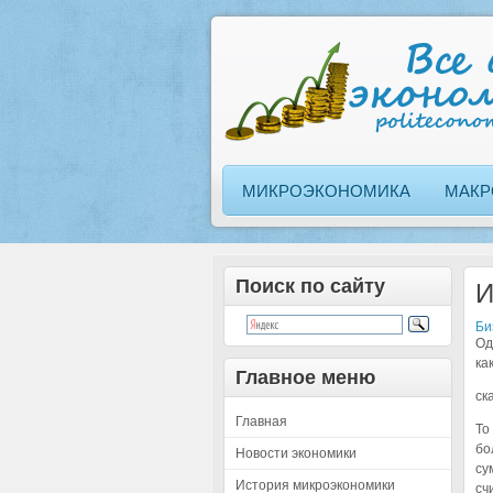
МИКРОЭКОНОМИКА
МАКР
Поиск по сайту
И
Би
Од
ка
Главное меню
ск
Главная
То
бо
Новости экономики
су
История микроэкономики
сч