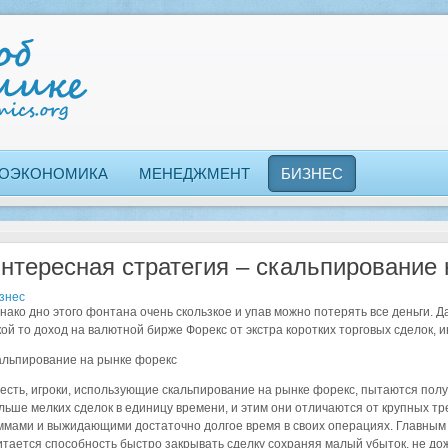
ОЭКОНОМИКА
МЕНЕДЖМЕНТ
БИЗНЕС
нтересная стратегия – скальпирование
знес
нако дно этого фонтана очень скользкое и упав можно потерять все деньги. 
кой то доход на валютной бирже Форекс от экстра коротких торговых сделок, и
альпирование на рынке форекс
 есть, игроки, использующие скальпирование на рынке форекс, пытаются полу
льше мелких сделок в единицу времени, и этим они отличаются от крупных т
ммами и выжидающими достаточно долгое время в своих операциях. Главным 
итается способность быстро закрывать сделку сохраняя малый убыток, не до