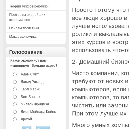
Теория микроэкономики
Просто потому что 
Портреты виднейших
все люди хорошо в 
экономистов
лучше использовать
Основы логистики
ролики и выкладыва
Макроэкономика
этих курсов и вост
использовать что-т
Голосование
2- Домашний бизне
Какой экономист вам
импонирует больше всего?
Часто компании, к
Адам Смит
требуют от новых 
Давид Рикардо
компьютеров, если 
Карл Маркс
компьютеров, то ва
Бем-Баверк
чистить или замени
Милтон Фридмэн
Джон Мейнард Кейнс
При этом лучше их 
Другой...
Много умных компь