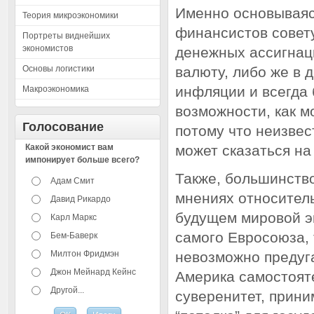
Именно основываяс
Теория микроэкономики
финансистов совет
Портреты виднейших
экономистов
денежных ассигнаци
Основы логистики
валюту, либо же в 
инфляции и всегда 
Макроэкономика
возможности, как м
Голосование
потому что неизвес
Какой экономист вам
может сказаться на
импонирует больше всего?
Также, большинств
Адам Смит
мнениях относитель
Давид Рикардо
будущем мировой эк
Карл Маркс
самого Евросоюза, 
Бем-Баверк
Милтон Фридмэн
невозможно предуга
Джон Мейнард Кейнс
Америка самостоят
Другой...
суверенитет, прин