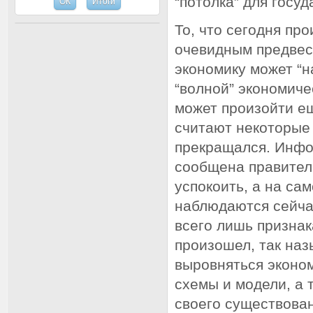
“потолка” для госу
То, что сегодня пр
очевидным предвес
экономику может “н
“волной” экономиче
может произойти ещ
считают некоторые 
прекращался. Инфор
сообщена правитель
успокоить, а на са
наблюдаются сейча
всего лишь призна
произошел, так наз
выровняться эконом
схемы и модели, а 
своего существова