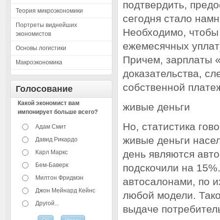
подтвердить, предо
Теория микроэкономики
сегодня стало намн
Портреты виднейших
Необходимо, чтобы 
экономистов
ежемесячных уплат)
Основы логистики
Причем, зарплаты «
Макроэкономика
доказательства, с
собственной плате
Голосование
Какой экономист вам
живые деньги
импонирует больше всего?
Но, статистика гов
Адам Смит
живые деньги насе
Давид Рикардо
день являются авто
Карл Маркс
Бем-Баверк
подскочили на 15%
Милтон Фридмэн
автосалонами, по 
Джон Мейнард Кейнс
любой модели. Тако
Другой...
выдаче потребитель