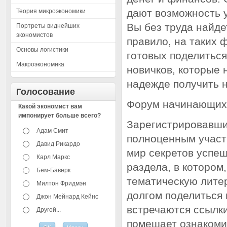
дают возможность у
Теория микроэкономики
Вы без труда найде
Портреты виднейших
экономистов
правило, на таких 
Основы логистики
готовых поделиться
Макроэкономика
новичков, которые 
надежде получить н
Голосование
Форум начинающих
Какой экономист вам
импонирует больше всего?
Зарегистрировавшис
Адам Смит
полноценным участн
Давид Рикардо
мир секретов успеш
Карл Маркс
раздела, в котором
Бем-Баверк
тематическую лите
Милтон Фридмэн
долгом поделиться 
Джон Мейнард Кейнс
встречаются ссылк
Другой...
помешает ознакомит