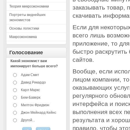
заказывать товар, 
Теория микроэкономики
скачивать информа
Портреты виднейших
экономистов
Если для некоторы
Основы логистики
всего лишь возможн
Макроэкономика
приложение, то для
быстро раскрутить
Голосование
сайтов.
Какой экономист вам
импонирует больше всего?
Вообще, если испол
Адам Смит
лицом компании, т
Давид Рикардо
оказывающих услуги
Карл Маркс
регулярного обновл
Бем-Баверк
интерфейса и поис
Милтон Фридмэн
выполнения всех п
Джон Мейнард Кейнс
результата и хорош
Другой...
правило, чтобы эт