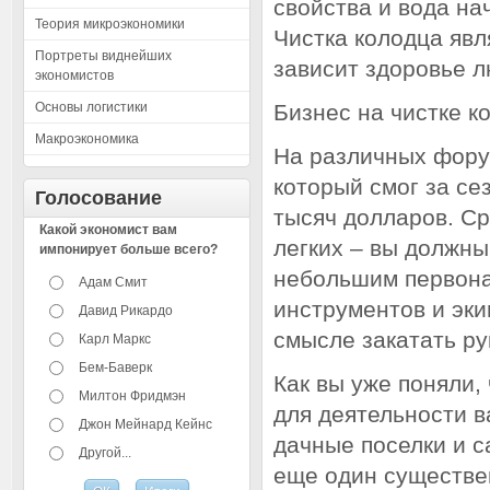
свойства и вода нач
Теория микроэкономики
Чистка колодца явл
Портреты виднейших
зависит здоровье л
экономистов
Основы логистики
Бизнес на чистке к
Макроэкономика
На различных фору
который смог за се
Голосование
тысяч долларов. Ср
Какой экономист вам
легких – вы должны
импонирует больше всего?
небольшим первона
Адам Смит
инструментов и эки
Давид Рикардо
смысле закатать ру
Карл Маркс
Бем-Баверк
Как вы уже поняли,
Милтон Фридмэн
для деятельности в
Джон Мейнард Кейнс
дачные поселки и с
Другой...
еще один существе