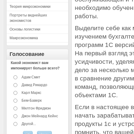
необходимо обучен
Теория микроэкономики
работы.
Портреты виднейших
экономистов
Выделите себе как
Основы логистики
изучением бухгалте
Макроэкономика
программ 1С версий
На первый взгляд э
Голосование
усидчивости, уделя
Какой экономист вам
импонирует больше всего?
дело за несколько 
в сравнение други
Адам Смит
Давид Рикардо
команд, позволяющ
Карл Маркс
объектами 1С.
Бем-Баверк
Если в настоящее в
Милтон Фридмэн
начать зарабатыват
Джон Мейнард Кейнс
продукты 1с и устр
Другой...
помнить, что вашей