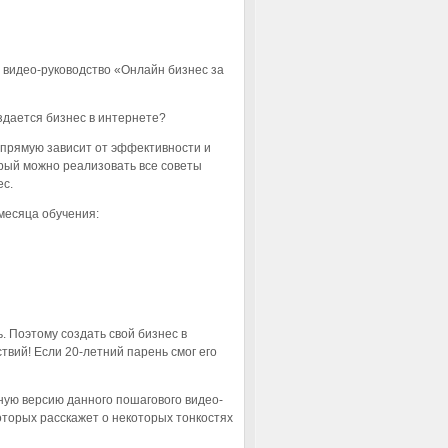
е видео-руководство «Онлайн бизнес за
оздается бизнес в интернете?
напрямую зависит от эффективности и
торый можно реализовать все советы
ес.
 месяца обучения:
ь. Поэтому создать свой бизнес в
твий! Если 20-летний парень смог его
лную версию данного пошагового видео-
оторых расскажет о некоторых тонкостях