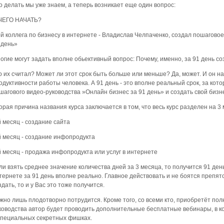
о делать мы уже знаем, а теперь возникает еще один вопрос:
ЧЕГО НАЧАТЬ?
й коллега по бизнесу в интернете - Владислав Челпаченко, создал пошагово
 день»
огие могут задать вполне обьективный вопрос: Почему, именно, за 91 день с
о их считал? Может ли этот срок быть больше или меньше? Да, может. И он 
одуктивности работы человека. А 91 день - это вполне реальный срок, за ко
шагового видео-руководства »Онлайн бизнес за 91 день» и создать свой бизн
орая причина названия курса заключается в том, что весь курс разделен на 3
й месяц - создание сайта
й месяц - создание инфопродукта
й месяц - продажа инфопродукта или услуг в интернете
ли взять среднее значение количества дней за 3 месяца, то получится 91 ден
тернете за 91 день вполне реально. Главное действовать и не боятся препятс
здать, то и у Вас это тоже получится.
жно лишь плодотворно потрудится. Кроме того, со всеми кто, приобретёт по
ководства автор будет проводить дополнительные бесплатные вебинары, в к
специальных секретных фишках.