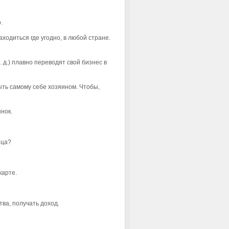
.
ходиться где угодно, в любой стране.
 д.) плавно переводят свой бизнес в
быть самому себе хозяином. Чтобы,
нок.
яца?
карте.
ва, получать доход.