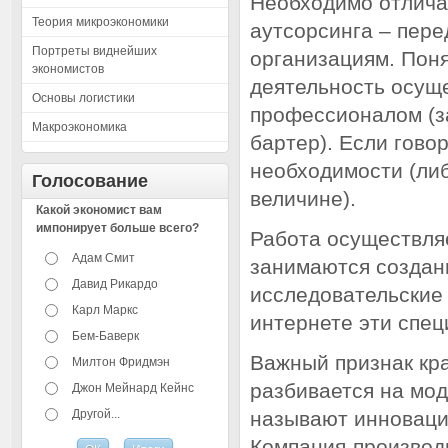
Необходимо отлича
Теория микроэкономики
аутсорсинга – пер
Портреты виднейших
организациям. Поня
экономистов
деятельность осущ
Основы логистики
профессионалом (з
Макроэкономика
бартер). Если говор
необходимости (ли
Голосование
величине).
Какой экономист вам
импонирует больше всего?
Работа осуществля
Адам Смит
занимаются создан
Давид Рикардо
исследовательские
Карл Маркс
интернете эти спе
Бем-Баверк
Важный признак кра
Милтон Фридмэн
разбивается на мод
Джон Мейнард Кейнс
Другой...
называют инновацие
Компания-производи