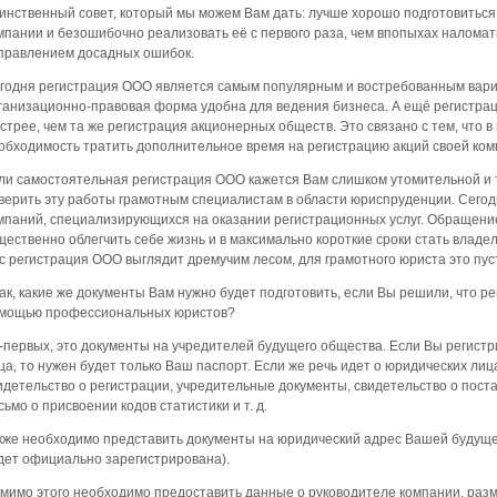
инственный совет, который мы можем Вам дать: лучше хорошо подготовиться
мпании и безошибочно реализовать её с первого раза, чем впопыхах наломат
правлением досадных ошибок.
годня регистрация ООО является самым популярным и востребованным вари
ганизационно-правовая форма удобна для ведения бизнеса. А ещё регистра
стрее, чем та же регистрация акционерных обществ. Это связано с тем, что в
обходимость тратить дополнительное время на регистрацию акций своей ком
ли самостоятельная регистрация ООО кажется Вам слишком утомительной и 
верить эту работы грамотным специалистам в области юриспруденции. Сегод
мпаний, специализирующихся на оказании регистрационных услуг. Обращени
щественно облегчить себе жизнь и в максимально короткие сроки стать владе
с регистрация ООО выглядит дремучим лесом, для грамотного юриста это пус
ак, какие же документы Вам нужно будет подготовить, если Вы решили, что р
мощью профессиональных юристов?
-первых, это документы на учредителей будущего общества. Если Вы регист
ца, то нужен будет только Ваш паспорт. Если же речь идет о юридических ли
идетельство о регистрации, учредительные документы, свидетельство о постан
сьмо о присвоении кодов статистики и т. д.
кже необходимо представить документы на юридический адрес Вашей будуще
дет официально зарегистрирована).
мимо этого необходимо предоставить данные о руководителе компании, разм