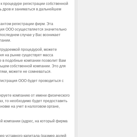
 к процедуре регистрации собственной
ь дров и заниматься в дальнейшем
антом регистрации фирм. Эта
ция ООО осуществляется значительно
 последнем случае у Вас возникает
пании.
трудоемкой процедурой, можете
ня на рынке существует масса
е в подобные компании позволит Вам
льцем собственной компании. Это для
тяки, можете не сомневаться.
егистрация ООО будет проводиться с
рируете компанию от имени физического
цах, то необходимо будет предоставить
овке на учет в налоговом органе,
й компании (адрес, на который фирма
ер уставного капитала (размер долей