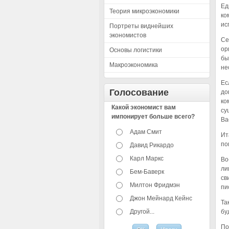
Ед
Теория микроэкономики
ко
ис
Портреты виднейших
экономистов
Се
ор
Основы логистики
бы
Макроэкономика
не
Ес
Голосование
до
ко
Какой экономист вам
су
импонирует больше всего?
Ва
Адам Смит
Ит
по
Давид Рикардо
Карл Маркс
Во
ли
Бем-Баверк
св
Милтон Фридмэн
пи
Джон Мейнард Кейнс
Та
Другой...
бу
По