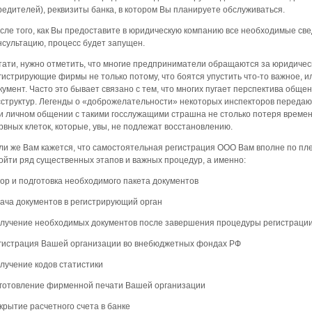
редителей), реквизиты банка, в котором Вы планируете обслуживаться.
сле того, как Вы предоставите в юридическую компанию все необходимые св
нсультацию, процесс будет запущен.
тати, нужно отметить, что многие предприниматели обращаются за юридичес
гистрирующие фирмы не только потому, что боятся упустить что-то важное, и
кумент. Часто это бывает связано с тем, что многих пугает перспектива общ
сструктур. Легенды о «доброжелательности» некоторых инспекторов передаются
и личном общении с такими госслужащими страшна не столько потеря времени
рвных клеток, которые, увы, не подлежат восстановлению.
ли же Вам кажется, что самостоятельная регистрация ООО Вам вполне по плечу
ойти ряд существенных этапов и важных процедур, а именно:
ор и подготовка необходимого пакета документов
ача документов в регистрирующий орган
лучение необходимых документов после завершения процедуры регистраци
гистрация Вашей организации во внебюджетных фондах РФ
лучение кодов статистики
готовление фирменной печати Вашей организации
крытие расчетного счета в банке