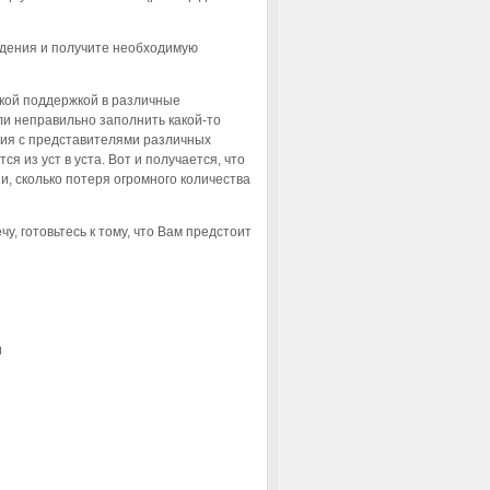
едения и получите необходимую
кой поддержкой в различные
ли неправильно заполнить какой-то
ения с представителями различных
 из уст в уста. Вот и получается, что
, сколько потеря огромного количества
, готовьтесь к тому, что Вам предстоит
и