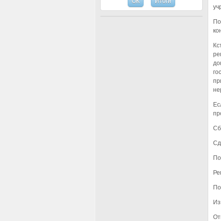
уч
По
ко
Кс
ре
до
го
пр
не
Ес
пр
Сб
Сд
По
Ре
По
Из
От