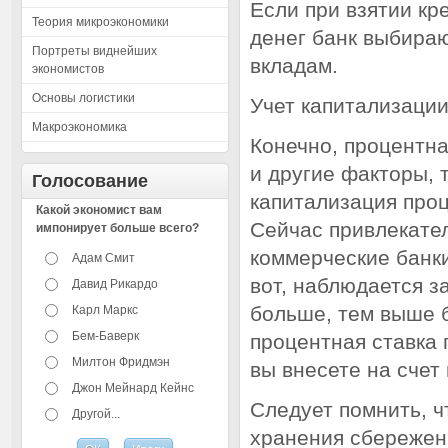
Если при взятии кр
Теория микроэкономики
денег банк выбираю
Портреты виднейших
вкладам.
экономистов
Основы логистики
Учет капитализаци
Макроэкономика
Конечно, процентна
и другие факторы, 
Голосование
капитализация проц
Какой экономист вам
Сейчас привлекате
импонирует больше всего?
коммерческие банки
Адам Смит
вот, наблюдается з
Давид Рикардо
больше, тем выше 
Карл Маркс
Бем-Баверк
процентная ставка 
Милтон Фридмэн
вы внесете на счет
Джон Мейнард Кейнс
Следует помнить, ч
Другой...
хранения сбережен