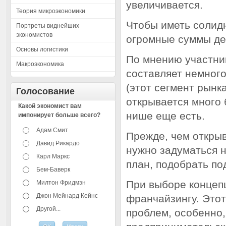
увеличивается.
Теория микроэкономики
Чтобы иметь солид
Портреты виднейших
экономистов
огромные суммы де
Основы логистики
По мнению участни
Макроэкономика
составляет немног
(этот сегмент рынк
Голосование
открывается много 
Какой экономист вам
нише еще есть.
импонирует больше всего?
Адам Смит
Прежде, чем откры
Давид Рикардо
нужно задуматься н
Карл Маркс
план, подобрать по
Бем-Баверк
При выборе концепц
Милтон Фридмэн
Джон Мейнард Кейнс
франчайзингу. Этот
Другой...
проблем, особенно,