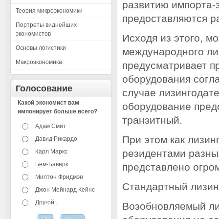
развитию импорта-э
Теория микроэкономики
предоставляются р
Портреты виднейших
экономистов
Исходя из этого, м
Основы логистики
международного лиз
Макроэкономика
предусматривает п
оборудования согла
Голосование
случае лизингодате
Какой экономист вам
оборудование пред
импонирует больше всего?
транзитный.
Адам Смит
При этом как лизин
Давид Рикардо
резидентами разны
Карл Маркс
Бем-Баверк
представлено огро
Милтон Фридмэн
Стандартный лизин
Джон Мейнард Кейнс
Другой...
Возобновляемый ли