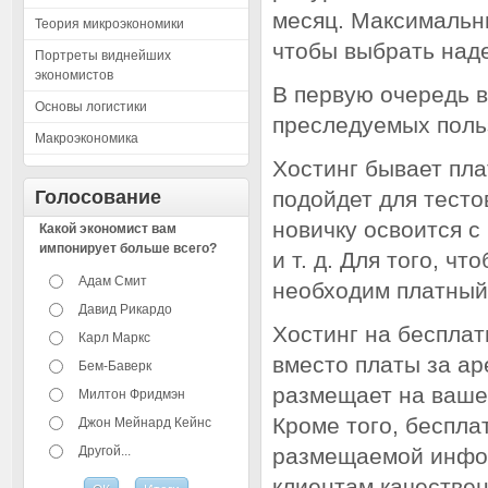
месяц. Максимальны
Теория микроэкономики
чтобы выбрать над
Портреты виднейших
экономистов
В первую очередь в
Основы логистики
преследуемых поль
Макроэкономика
Хостинг бывает пл
Голосование
подойдет для тесто
новичку освоится с
Какой экономист вам
импонирует больше всего?
и т. д. Для того, ч
Адам Смит
необходим платный 
Давид Рикардо
Хостинг на бесплат
Карл Маркс
вместо платы за ар
Бем-Баверк
размещает на ваше
Милтон Фридмэн
Кроме того, беспла
Джон Мейнард Кейнс
Другой...
размещаемой инфор
клиентам качестве