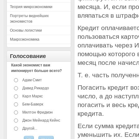
месяца. И, если пр
Теория микроэкономики
вляпаться в штраф
Портреты виднейших
экономистов
Кредит оплачиваетс
Основы логистики
пользоваться карто
Макроэкономика
оплачивать через И
помощью которого 
Голосование
месяц после начис
Какой экономист вам
импонирует больше всего?
Т. е. часть получен
Адам Смит
Погасить кредит во
Давид Рикардо
число, а до наступ
Карл Маркс
погасить и весь кр
Бем-Баверк
кредита.
Милтон Фридмэн
Джон Мейнард Кейнс
Если сумма кредита
Другой...
уменьшить их. Если