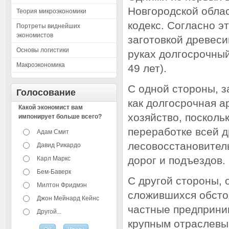
Новгородской облас
Теория микроэкономики
кодекс. Согласно э
Портреты виднейших
экономистов
заготовкой древеси
Основы логистики
руках долгосрочный
Макроэкономика
49 лет).
С одной стороны, з
Голосование
как долгосрочная а
Какой экономист вам
хозяйство, посколь
импонирует больше всего?
переработке всей 
Адам Смит
лесовосстановитель
Давид Рикардо
дорог и подъездов.
Карл Маркс
Бем-Баверк
С другой стороны, 
Милтон Фридмэн
сложившихся обсто
Джон Мейнард Кейнс
частные предприни
Другой...
крупным отраслевы