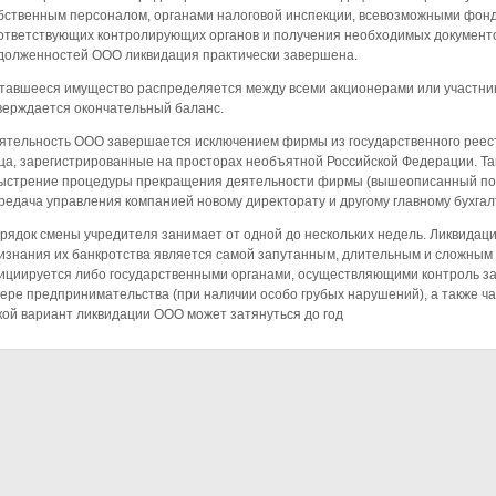
бственным персоналом, органами налоговой инспекции, всевозможными фонд
ответствующих контролирующих органов и получения необходимых документо
долженностей ООО ликвидация практически завершена.
тавшееся имущество распределяется между всеми акционерами или участник
верждается окончательный баланс.
ятельность ООО завершается исключением фирмы из государственного реес
ца, зарегистрированные на просторах необъятной Российской Федерации. Т
ыстрение процедуры прекращения деятельности фирмы (вышеописанный пор
редача управления компанией новому директорату и другому главному бухгалт
рядок смены учредителя занимает от одной до нескольких недель. Ликвидац
изнания их банкротства является самой запутанным, длительным и сложным
ициируется либо государственными органами, осуществляющими контроль за
ере предпринимательства (при наличии особо грубых нарушений), а также 
кой вариант ликвидации ООО может затянуться до год