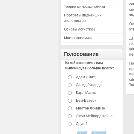
со
Теория микроэкономики
со
за
Портреты виднейших
экономистов
Ос
Основы логистики
ут
Макроэкономика
Де
ли
уб
Голосование
пе
Какой экономист вам
По
импонирует больше всего?
пр
ин
Адам Смит
сф
Давид Рикардо
Та
Карл Маркс
Бем-Баверк
Милтон Фридмэн
Джон Мейнард Кейнс
Другой...