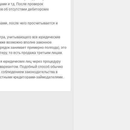
ами и тд. После проверок
в об отсутствии дебиторских
ами, после чего просчитывается и
тра, учитывающего все юридические
акже возможно вполне законное
ядок занимает примерно полгода), это
еру, то есть продажа третьим лицам.
ия юридических лиц через процедуру
 вариантом. Подобный способ обычно
 соблюдением законодательства в
частными кредиторами-займодателями.