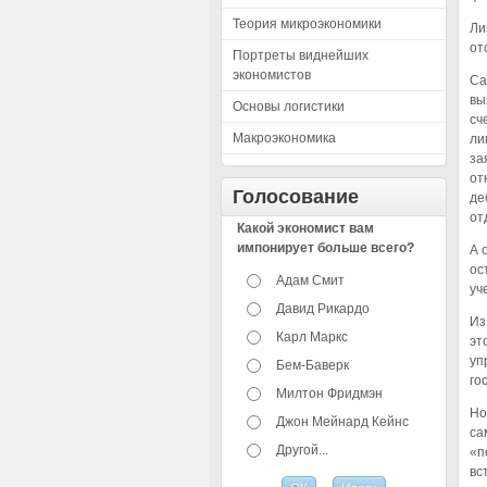
Теория микроэкономики
Ли
от
Портреты виднейших
экономистов
Са
вы
Основы логистики
сч
Макроэкономика
ли
за
от
Голосование
де
от
Какой экономист вам
импонирует больше всего?
А 
ос
Адам Смит
уч
Давид Рикардо
Из
Карл Маркс
эт
уп
Бем-Баверк
го
Милтон Фридмэн
Но
Джон Мейнард Кейнс
са
Другой...
«п
вс