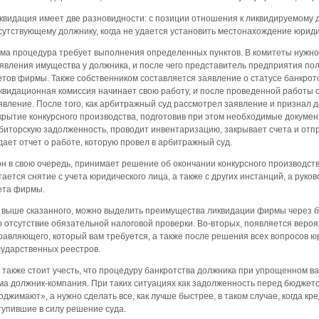
квидация имеет две разновидности: с позиции отношения к ликвидируемому д
сутствующему должнику, когда не удается установить местонахождение юриди
ма процедура требует выполнения определенных пунктов. В комитеты нужно
явления имущества у должника, и после чего представитель предприятия пол
етов фирмы. Также собственником составляется заявление о статусе банкротс
квидационная комиссия начинает свою работу, и после проведенной работы 
явление. После того, как арбитражный суд рассмотрел заявление и признал 
крытие конкурсного производства, подготовив при этом необходимые докуме
биторскую задолженность, проводит инвентаризацию, закрывает счета и отпр
дает отчет о работе, которую провел в арбитражный суд.
он в свою очередь, принимает решение об окончании конкурсного производ
тается снятие с учета юридического лица, а также с других инстанций, а руко
ета фирмы.
 выше сказанного, можно выделить преимущества ликвидации фирмы через ба
о отсутствие обязательной налоговой проверки. Во-вторых, появляется вероя
равляющего, который вам требуется, а также после решения всех вопросов ю
сударственных реестров.
 также стоит учесть, что процедуру банкротства должника при упрощенном в
ма должник-компания. При таких ситуациях как задолженность перед бюджет
оджимают», а нужно сделать все, как лучше быстрее, в таком случае, когда к
тупившие в силу решение суда.