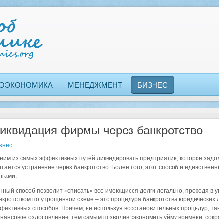
ОЭКОНОМИКА
МЕНЕДЖМЕНТ
БИЗНЕС
иквидация фирмы через банкротство
знес
ним из самых эффективных путей ликвидировать предприятие, которое задо
итается устранение через банкротство. Более того, этот способ и единствен
лгами.
нный способ позволит «списать» все имеющиеся долги легально, проходя в 
нкротством по упрощенной схеме – это процедура банкротства юридических л
фективных способов. Причем, не используя восстановительных процедур, так
нансовое оздоровление, тем самым позволив сэкономить уйму времени, сокра