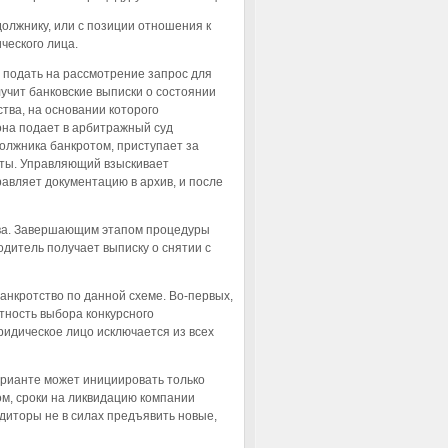
олжнику, или с позиции отношения к
ческого лица.
 подать на рассмотрение запрос для
учит банковские выписки о состоянии
тва, на основании которого
она подает в арбитражный суд
должника банкротом, приступает за
нты. Управляющий взыскивает
авляет документацию в архив, и после
ства. Завершающим этапом процедуры
водитель получает выписку о снятии с
нкротство по данной схеме. Во-первых,
тность выбора конкурсного
ридическое лицо исключается из всех
арианте может инициировать только
ом, сроки на ликвидацию компании
редиторы не в силах предъявить новые,