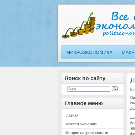
МИКРОЭКОНОМИКА
МАКР
Поиск по сайту
Л
Би
Од
Главное меню
сч
до
Главная
Да
ба
Новости экономики
эф
История микроэкономики
фи