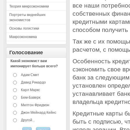
все наши потребнос
Теория микроэкономики
собственных финан
Портреты виднейших
экономистов
кредитными картам
Основы логистики
способом получить
Макроэкономика
Так же с их помощ
расчетом, с помощ
Голосование
Особенность кредит
Какой экономист вам
импонирует больше всего?
сэкономить свое вр
Адам Смит
банк за следующим 
Давид Рикардо
установлен опреде
Карл Маркс
устанавливает банк
Бем-Баверк
владельца кредитно
Милтон Фридмэн
Кредитные карты б
Джон Мейнард Кейнс
Другой...
быть с подписью, ч
использовании. Вт