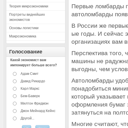
Первые ломбарды п
Теория микроэкономики
автоломбарды появ
Портреты виднейших
экономистов
В России же первые
Основы логистики
ые годы. И сейчас 
Макроэкономика
организациях вам в
Голосование
Перспектива того, 
машины не радужна
Какой экономист вам
импонирует больше всего?
выгодны, чем услов
Адам Смит
Автоломбарды удоб
Давид Рикардо
понадобиться миним
Карл Маркс
который указывает 
Бем-Баверк
оформления бумаг з
Милтон Фридмэн
Джон Мейнард Кейнс
затянуться на полт
Другой...
Многие считают, ч