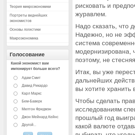
рисковать и предпо
Теория микроэкономики
журавлем.
Портреты виднейших
экономистов
Надо сказать, что 
Основы логистики
Надежно, но не эфф
Макроэкономика
система современн
модернизирована, ч
Голосование
поэтому, не стесняя
Какой экономист вам
импонирует больше всего?
Итак, вы уже перес
Адам Смит
дальнейших действи
Давид Рикардо
вы хотите хранить 
Карл Маркс
Чтобы сделать пра
Бем-Баверк
исследованиям спец
Милтон Фридмэн
прошлый год выигра
Джон Мейнард Кейнс
Другой...
какой валюте отдав
выбирать что угодно