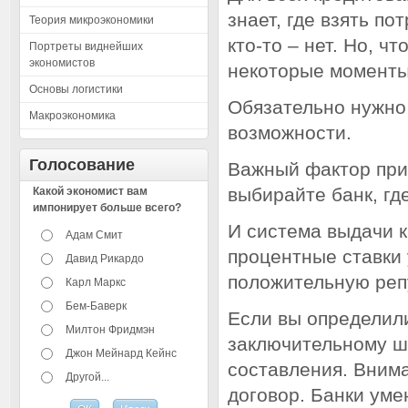
знает, где взять по
Теория микроэкономики
кто-то – нет. Но, ч
Портреты виднейших
экономистов
некоторые моменты,
Основы логистики
Обязательно нужно
Макроэкономика
возможности.
Голосование
Важный фактор при
выбирайте банк, гд
Какой экономист вам
импонирует больше всего?
И система выдачи 
Адам Смит
процентные ставки 
Давид Рикардо
положительную реп
Карл Маркс
Бем-Баверк
Если вы определили
Милтон Фридмэн
заключительному ша
Джон Мейнард Кейнс
составления. Внима
Другой...
договор. Банки уме