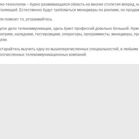
но-технологии – бурно развивающаяся область на многие столетия вперед, но
гоняющей. Естественно будут требоваться менеджеры по рекламе, по продаж
ли повезет то, устраивайтесь.
угое дело телекоммуникации, здесь букет профессий довольно большой. Нужн
ектрики, наладчики, тестировщики, операторы, программисты, менеджеры, пр
угие.
старайтесь выучить одну из вышеперечисленных специальностей, и любыми п
огочисленных телекоммуникационных компаний.