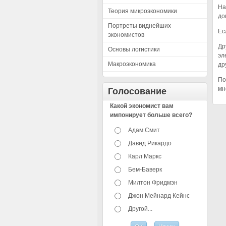
На
Теория микроэкономики
до
Портреты виднейших
Ес
экономистов
Др
Основы логистики
эл
Макроэкономика
др
По
мн
Голосование
Какой экономист вам
импонирует больше всего?
Адам Смит
Давид Рикардо
Карл Маркс
Бем-Баверк
Милтон Фридмэн
Джон Мейнард Кейнс
Другой...