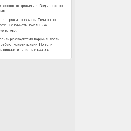
 в корне не правильна. Ведь сложное
ным.
на страх и ненависть. Если он не
должны снабжать начальника
ка готово.
осить руководителя поручить часть
требуют концентрации. Но если
 приоритеты дел как раз его.