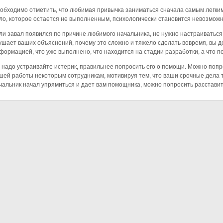
обходимо отметить, что любимая привычка заниматься сначала самым легким
ло, которое остается не выполненным, психологически становится невозмож
ли завал появился по причине любимого начальника, не нужно настраиваться 
ушает ваших объяснений, почему это сложно и тяжело сделать вовремя, вы 
формацией, что уже выполнено, что находится на стадии разработки, а что по
 надо устраивайте истерик, правильнее попросить его о помощи. Можно попр
шей работы некоторым сотрудникам, мотивируя тем, что ваши срочные дела 
чальник начал упрямиться и дает вам помощника, можно попросить расставить