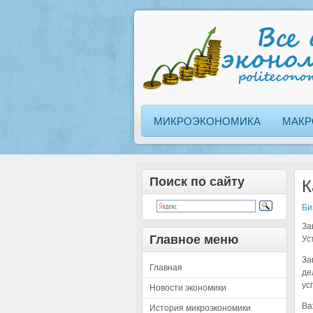
МИКРОЭКОНОМИКА
МАКР
Поиск по сайту
К
Би
За
Главное меню
Ус
За
Главная
де
ус
Новости экономики
Ва
История микроэкономики