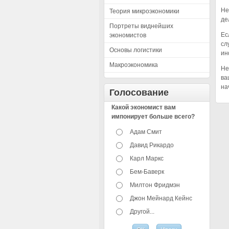
Не
Теория микроэкономики
де
Портреты виднейших
Ес
экономистов
сл
Основы логистики
ин
Макроэкономика
Не
ва
на
Голосование
Какой экономист вам
импонирует больше всего?
Адам Смит
Давид Рикардо
Карл Маркс
Бем-Баверк
Милтон Фридмэн
Джон Мейнард Кейнс
Другой...