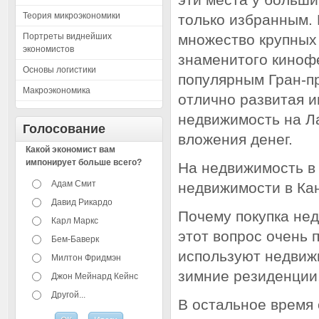
Теория микроэкономики
только избранным.
Портреты виднейших
множество крупных
экономистов
знаменитого кинофе
Основы логистики
популярным Гран-п
Макроэкономика
отлично развитая и
недвижимость на Л
Голосование
вложения денег.
Какой экономист вам
импонирует больше всего?
На недвижимость в 
Адам Смит
недвижимости в Кан
Давид Рикардо
Почему покупка нед
Карл Маркс
этот вопрос очень 
Бем-Баверк
используют недвижи
Милтон Фридмэн
зимние резиденции,
Джон Мейнард Кейнс
Другой...
В остальное время